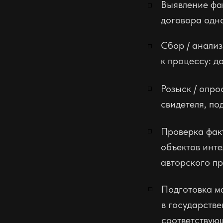
Выявление фа
◽
договора одн
Сбор / анали
◽
к процессу: д
◽
Розыск / опро
свидетеля, по
◽
Проверка фак
объектов инте
авторского пр
◽
Подготовка м
в государстве
соответствую