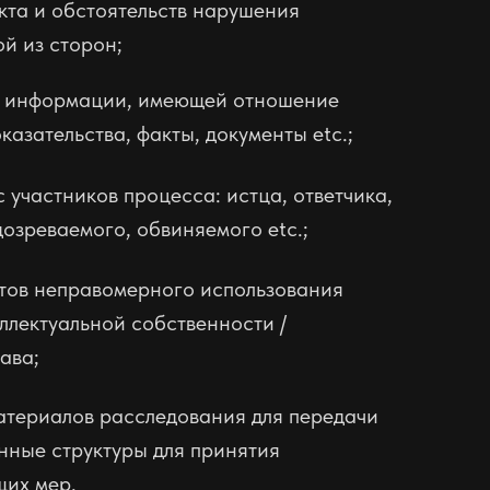
кта и обстоятельств нарушения
ой из сторон
;
з информации, имеющей отношение
оказательства, факты, документы etc.;
с участников процесса: истца, ответчика,
дозреваемого, обвиняемого etc.;
тов неправомерного использования
ллектуальной собственности /
ава;
атериалов расследования для передачи
нные структуры для принятия
щих мер.