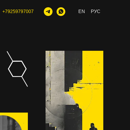
+79259797007
EN
РУС