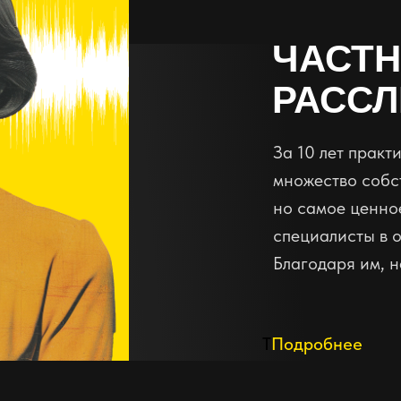
ЧАСТ
РАСС
За 10 лет прак
множество собс
но самое ценное
специалисты в 
Благодаря им, н
T
Подробнее