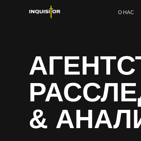
О НАС
АГЕНТС
РАССЛ
& АНАЛ